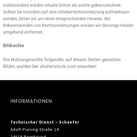
Insbesondere werden Inhalte Dritter als solche gekennzeichnet.
Sollten Sie trotzdem auf eine Urheberrechtsverletzung aufmerksam
werden, bitten wir um einen entsprechenden Hinweis. Bei
Bekanntwerden von Rechtsverletzungen werden wir derartige Inhalte
umgehend entfernen.
Bildrechte
Die Nutzungsrechte folgender, auf diesen Seiten genutzter
Bilder, wurden bei shutterstock.com erworben
INFORMATIONEN
Technischer Dienst – Schaefer
Adolf-Piening-Straße 14
24619 Bornhöved