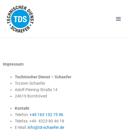
Zum
Inhalt
springen
Impressum
Technischer Dienst – Schaefer
Torsten Schaefer
Adolf-Piening-Straße 14
24619 Bornhöved
Kontakt
Telefon:
+49 163 132 75 96
Telefax: +49 4323 80 46 18
E-Mail:
info@td-schaefer.de