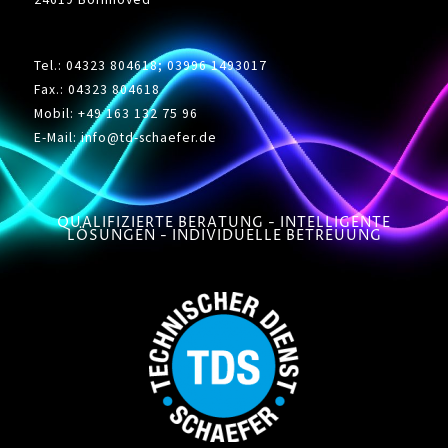
Tel.: 04323 804618; 03996 1493017
Fax.: 04323 804618
Mobil:
+49 163 132 75 96
E-Mail: info
@td-schaefer.de
QUALIFIZIERTE BERATUNG - INTELLIGENTE
LÖSUNGEN - INDIVIDUELLE BETREUUNG