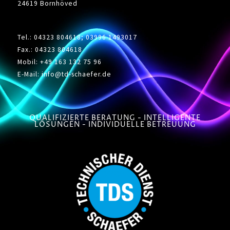
24619 Bornhöved
Tel.: 04323 804618; 03996 1493017
Fax.: 04323 804618
Mobil:
+49 163 132 75 96
E-Mail:
info@td-schaefer.de
QUALIFIZIERTE BERATUNG - INTELLIGENTE
LÖSUNGEN - INDIVIDUELLE BETREUUNG